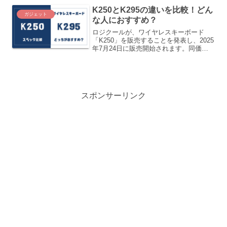
「Wingman P5」と「Wingman FGC
K250とK295の違いを比較！どん
VX」の違いをご紹介します。
ガジェット
な人におすすめ？
ロジクールが、ワイヤレスキーボード
「K250」を販売することを発表し、2025
年7月24日に販売開始されます。同価格
帯のワイヤレスキーボード「K295」は
2020年10月に発売されました。この記事
では、「K250」と「K295」の違いをご
紹介します。
スポンサーリンク