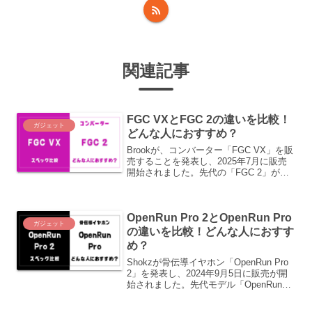
関連記事
FGC VXとFGC 2の違いを比較！
ガジェット
どんな人におすすめ？
Brookが、コンバーター「FGC VX」を販
売することを発表し、2025年7月に販売
開始されました。先代の「FGC 2」が
2024年12月発売なので、約7か月ぶりの
新型になります。この記事では、「FGC
VX」と先代の「FGC 2」の違いをご紹介
OpenRun Pro 2とOpenRun Pro
します。
ガジェット
の違いを比較！どんな人におすす
め？
Shokzが骨伝導イヤホン「OpenRun Pro
2」を発表し、2024年9月5日に販売が開
始されました。先代モデル「OpenRun
Pro」は、2022年3月1日に発売されたの
で、約2年半ぶりの新型となります。この