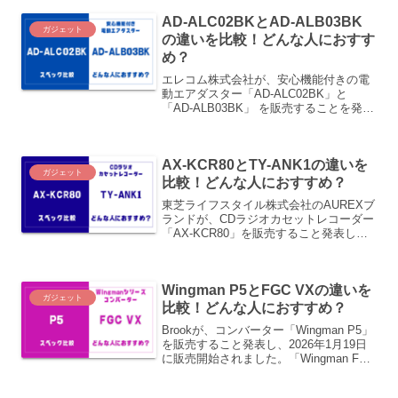
記事では、「OpenRun Pro 2」と先代
AD-ALC02BKとAD-ALB03BK
「OpenRun Pro」の違いについて詳しく
ガジェット
紹介します。
の違いを比較！どんな人におすす
め？
エレコム株式会社が、安心機能付きの電
動エアダスター「AD-ALC02BK」と
「AD-ALB03BK」 を販売することを発表
し、2025年9月と2025年8月にそれぞれ販
売開始されます。この記事では、「AD-
ALC02BK」と「AD-ALB03BK」 の違い
AX-KCR80とTY-ANK1の違いを
をご紹介します。
ガジェット
比較！どんな人におすすめ？
東芝ライフスタイル株式会社のAUREXブ
ランドが、CDラジオカセットレコーダー
「AX-KCR80」を販売すること発表し、
2026年4月に販売開始されます。先代の
「TY-ANK1」が2022年9月9日発売なの
で、約3年半ぶりの新型になります。この
Wingman P5とFGC VXの違いを
記事では、「AX-KCR80」と先代の「TY-
ガジェット
ANK1」の違いをご紹介します。
比較！どんな人におすすめ？
Brookが、コンバーター「Wingman P5」
を販売すること発表し、2026年1月19日
に販売開始されました。「Wingman FGC
VX」が2025年7月に発売なので、約半年
ぶりの新型になります。この記事では、