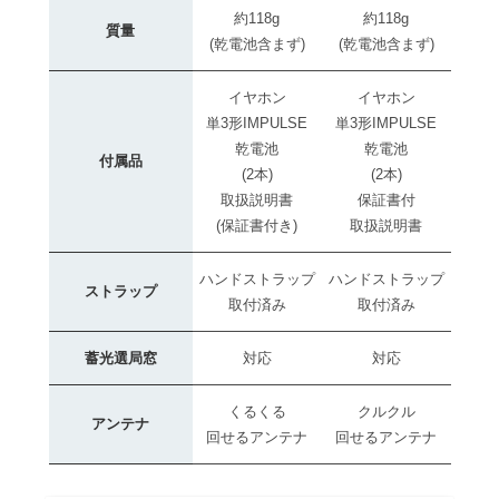
約118g
約118g
質量
(乾電池含まず)
(乾電池含まず)
イヤホン
イヤホン
単3形IMPULSE
単3形IMPULSE
乾電池
乾電池
付属品
(2本)
(2本)
取扱説明書
保証書付
(保証書付き)
取扱説明書
ハンドストラップ
ハンドストラップ
ストラップ
取付済み
取付済み
蓄光選局窓
対応
対応
くるくる
クルクル
アンテナ
回せるアンテナ
回せるアンテナ