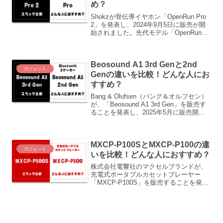
め？
Shokzが骨伝導イヤホン「OpenRun Pro
2」を発表し、2024年9月5日に販売が開
始されました。先代モデル「OpenRun
Pro」は、2022年3月1日に発売されたの
で、約2年半ぶりの新型となります。この
記事では、「OpenRun Pro 2」と先代
Beosound A1 3rd Genと2nd
「OpenRun Pro」の違いについて詳しく
ガジェット
紹介します。
Genの違いを比較！どんな人にお
すすめ？
Bang & Olufsen（バング＆オルフセン）
が、「Beosound A1 3rd Gen」を販売す
ることを発表し、2025年5月に販売開始
されました。先代の「Beosound A1 2nd
Gen」が2020年5月発売なので、約5年ぶ
りの新型になります。この記事では、
MXCP-P100SとMXCP-P100の違
「Beosound A1 3rd Gen」と先代の
ガジェット
「Beosound A1 2nd Gen」の違いをご紹
いを比較！どんな人におすすめ？
介します。
株式会社電響社のマクセルブランドが、
充電式ポータブルカセットプレーヤー
「MXCP-P100S」を販売することを発表
し、2025年8月20日に販売開始されま
す。先代の「MXCP-P100」が2025年5月
発売なので、約3か月ぶりの新型になりま
す。この記事では、「MXCP-P100S」と
「MXCP-P100」の違いをご紹介します。