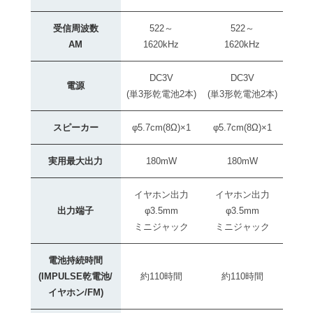
受信周波数
522～
522～
AM
1620kHz
1620kHz
DC3V
DC3V
電源
(単3形乾電池2本)
(単3形乾電池2本)
スピーカー
φ5.7cm(8Ω)×1
φ5.7cm(8Ω)×1
実用最大出力
180mW
180mW
イヤホン出力
イヤホン出力
出力端子
φ3.5mm
φ3.5mm
ミニジャック
ミニジャック
電池持続時間
(IMPULSE乾電池/
約110時間
約110時間
イヤホン/FM)