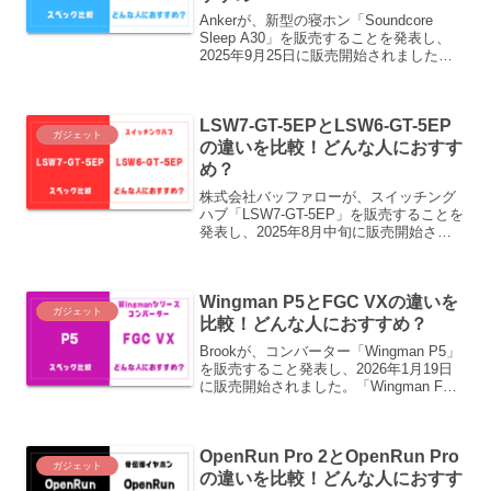
Ankerが、新型の寝ホン「Soundcore
Sleep A30」を販売することを発表し、
2025年9月25日に販売開始されました。
先代の「Sleep A20」が2024年7月発売な
ので、約1年ぶりの新型になります。この
記事では、「Soundcore Sleep A30」と
LSW7-GT-5EPとLSW6-GT-5EP
先代の「Sleep A20」の違いをご紹介し
ガジェット
ます。
の違いを比較！どんな人におすす
め？
株式会社バッファローが、スイッチング
ハブ「LSW7-GT-5EP」を販売することを
発表し、2025年8月中旬に販売開始され
ます。先代の「LSW6-GT-5EP」が2019
年4月発売なので、約6年ぶりの新型にな
ります。この記事では、「LSW7-GT-
Wingman P5とFGC VXの違いを
5EP」と先代の「LSW6-GT-5EP」の違い
ガジェット
をご紹介します。
比較！どんな人におすすめ？
Brookが、コンバーター「Wingman P5」
を販売すること発表し、2026年1月19日
に販売開始されました。「Wingman FGC
VX」が2025年7月に発売なので、約半年
ぶりの新型になります。この記事では、
「Wingman P5」と「Wingman FGC
OpenRun Pro 2とOpenRun Pro
VX」の違いをご紹介します。
ガジェット
の違いを比較！どんな人におすす