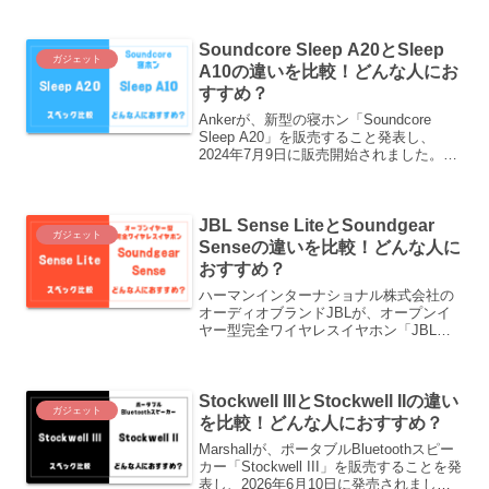
ので、約7年ぶりの新型になります。この
記事では、「PS-LX3BT」と先代の「PS-
Soundcore Sleep A20とSleep
LX310BT」の違いをご紹介します。
ガジェット
A10の違いを比較！どんな人にお
すすめ？
Ankerが、新型の寝ホン「Soundcore
Sleep A20」を販売すること発表し、
2024年7月9日に販売開始されました。先
代の「Soundcore Sleep A10」が2022年
10月27日発売なので、約2年ぶりの新型
になります。
JBL Sense LiteとSoundgear
ガジェット
Senseの違いを比較！どんな人に
おすすめ？
ハーマンインターナショナル株式会社の
オーディオブランドJBLが、オープンイ
ヤー型完全ワイヤレスイヤホン「JBL
Sense Lite」を販売することを発表し、
2025年6月26日に販売開始されます。先
代の「JBL Soundgear Sense」が2023年
Stockwell IIIとStockwell IIの違い
10月発売なので、約1年8か月ぶりの新型
ガジェット
になります。この記事では、「JBL
を比較！どんな人におすすめ？
Sense Lite」と先代の「JBL Soundgear
Marshallが、ポータブルBluetoothスピー
Sense」の違いをご紹介します。
カー「Stockwell III」を販売することを発
表し、2026年6月10日に発売されまし