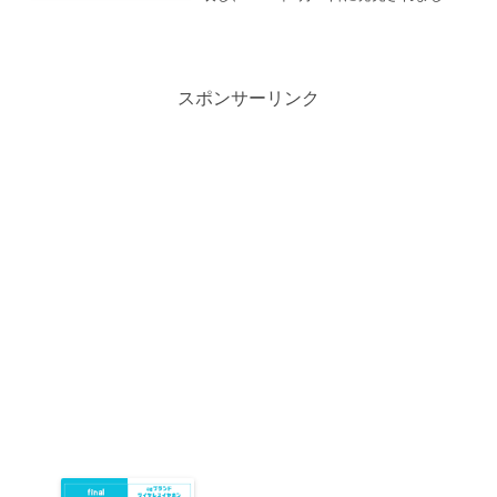
た。先代の「Stockwell II」が2020年2月6
日発売なので、約6年4か月ぶりの新型に
なります。この記事では、「Stockwell
III」と先代の「Stockwell II」の違いをご
紹介します。
スポンサーリンク