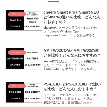
cheero Smart ProとSmart NEO
ガジェット
とSmartの違いを比較！どんな人
におすすめ？
cheeroが、オープン型ワイヤレスイヤホ
ン「cheero Wireless Open
Earphones Smart Pro」を販売すること
発表し、2025年11月5日に販売開始され
ました。先代の「Smart NEO」が2024年
12月19日発売、「Smart」が2023年10月
AM-TW02COMとAM-TW02の違
26日発売なので、約1年ごとに進化して
ガジェット
きたシリーズになります。この記事で
いを比較！どんな人におすすめ？
は、「Smart Pro」と先代の「Smart
ambie株式会社 が、インカム利用に特化
NEO」「Smart」の違いをご紹介しま
したアップデートモデル「AM-
す。
TW02COM」を販売することを発表し、
2025年9月4日に販売開始されました。
「AM-TW02」が2024年10月発売なの
で、約1年ぶりの新型になります。この記
PS-LX3BTとPS-LX310BTの違い
事では、「AM-TW02COM」と「AM-
ガジェット
TW02」の違いをご紹介します。
を比較！どんな人におすすめ？
ソニーが、アナログレコードプレーヤー
「PS-LX3BT」を販売すること発表し、
2026年2月14日に販売開始されます。先
代の「PS-LX310BT」が2019年4月発売な